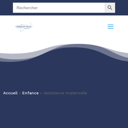
Search Button
Search
for:
Accueil
»
Enfance
»
Assistance maternelle