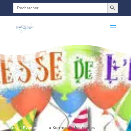
Search Button
Search
for:
Accueil
»
Evènements
»
Kermesse des écoles